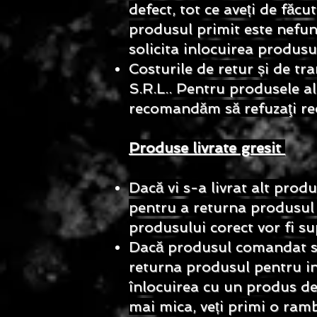
defect, tot ce aveți de făcu
produsul primit este nefun
solicita inlocuirea produs
Costurile de retur și de t
S.R.L.. Pentru produsele ale
recomandăm să refuzaţi rec
Produse livrate gresit
Dacă vi s-a livrat alt pro
pentru a returna produsul și
produsului corect vor fi su
Dacă produsul comandat se 
returna produsul pentru in
înlocuirea cu un produs de 
mai mica, veți primi o ramb