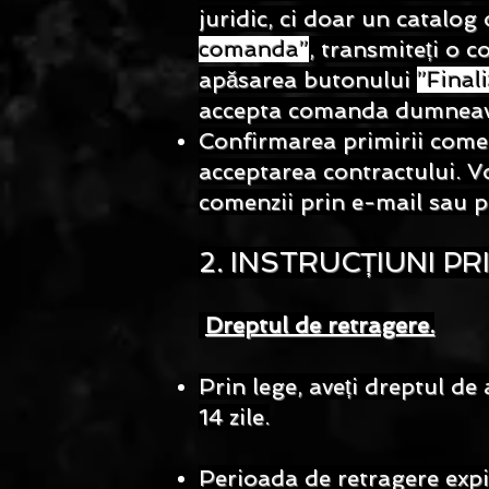
juridic, ci doar un catalog
comanda”
, transmiteți o 
apăsarea butonului
”Final
accepta comanda dumneavoast
Confirmarea primirii comen
acceptarea contractului. 
comenzii prin e-mail sau p
2. INSTRUCȚIUNI P
Dreptul de retragere.
Prin lege, aveți dreptul de
14 zile.
Perioada de retragere expi