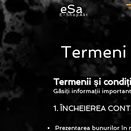
eSa
E-ShopAkt
Termeni 
Termenii și condiți
Găsiți informații importan
1. ÎNCHEIEREA CON
Prezentarea bunurilor în m