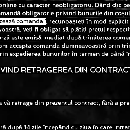
 online cu caracter neobligatoriu. Dând clic 
comandă obligatorie privind bunurile din coș
izează comanda”
, recunoașteți în mod explicit
ră, veți fi obligat să plătiți prețul respectiv
zii este emisă imediat după trimiterea comenz
Vom accepta comanda dumneavoastră prin trim
rin expedierea bunurilor în termen de până în 
RIVIND RETRAGEREA DIN CONTRAC
 a vă retrage din prezentul contract, fără a pr
ră după 14 zile începând cu ziua în care intr