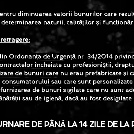
entru diminuarea valorii bunurilor care rezult
determinarea naturii, calităților și funcționăr
 retragere:
 din Ordonanța de Urgență nr. 34/2014 privind
ntractelor încheiate cu profesioniștii, dreptu
izare de bunuri care nu erau prefabricate și c
 consumatorului sau care sunt personalizate 
 furnizarea de bunuri sigilate care nu sunt a
nătății sau de igienă, dacă au fost desigilate 
RNARE DE PÂNĂ LA 14 ZILE DE LA 