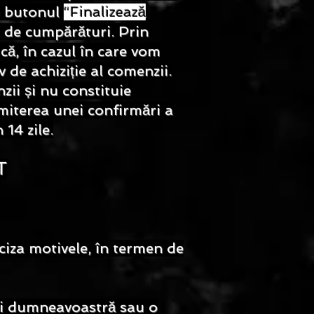
pe butonul
“Finalizează
ul de cumpă
rături. Prin
 că, în cazul în care vom
 de achiziție al comenzii.
ii și nu constituie
iterea unei confirmări a
14 zile.
T
eciza motivele, în termen de
ați dumneavoastră sau o