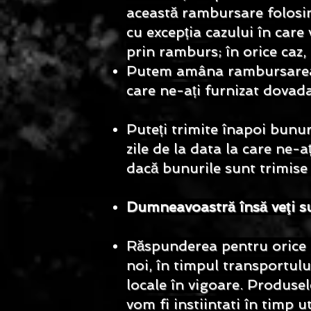
această rambursare folosind
cu excepția cazului în care
prin ramburs; în orice caz
Putem amâna rambursarea p
care ne-ați furnizat dovada
Puteți trimite înapoi bunuri
zile de la data la care ne-
dacă bunurile sunt trimise 
Dumneavoastră însă veţi su
Răspunderea pentru orice d
noi, în timpul transportulu
locale în vigoare. Produsel
vom fi instiintati în timp ut