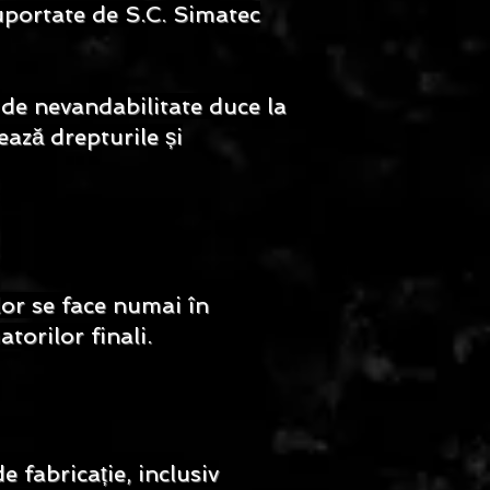
suportate de S.C. Simatec
 de nevandabilitate duce la
ează drepturile și
lor se face numai în
torilor finali.
e fabricație, inclusiv