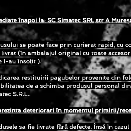
pediate înapoi la: SC Simatec SRL,str A Mureşa
sului se poate face prin curierat rapid, cu co
livrat (în ambalajul original cu toate accesoriil
l-au însoțit ).
dicarea restituirii pagubelor provenite din f
ibilitatea de a schimba produsul personal din
tec S.R.L..
rezinta deteriorari în momentul primirii/rece
usele sa fie livrate fără defecte. Însă în cazul