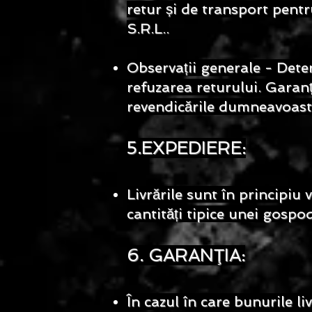
retur și de transport pentr
S.R.L..
Observații generale - Dete
refuzarea returului. Garanț
revendicările dumneavoastr
5.EXPEDIERE:
Livrările sunt în principiu
cantități tipice unei gospo
6. GARANŢIA:
În cazul în care bunurile li