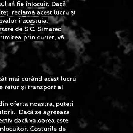
ul să fie înlocuit. Dacă
teți reclama acest lucru și
valorii acestuia.
rtate de S.C. Simatec
rimirea prin curier, vă
cât mai curând acest lucru
e retur și transport al
in oferta noastra, puteti
lorii. Dacă se agreeaza
ectiv dacă valoarea este
nlocuitor. Costurile de