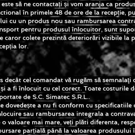
t este să ne contactați și vom aranja ca produs
ction
al în primele 48 de ore de la recepție, pu
ului cu un produs nou sau rambursarea contra
ransport pentru produsul înlocuitor, sunt supo
 caror colete prezintă deteriorări vizibile la p
epția lor.
dus decât cel comandat vă rugăm să semnalaţi 
 a fi înlocuit cu cel corect. Toate costurile d
portate de S.C. Simatec S.R.L..
dovedește a nu fi conform cu specificatiile d
locuire sau rambursarea integrala a contrava
o valoare mai mare, veți plăti diferenta, resp
ursare parțială până la valoarea produsului î