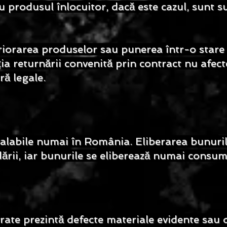
u produsul înlocuitor, dacă este cazul, sunt 
riorarea produselor sau punerea într-o stare
ia returnării convenită prin contract nu afect
ă legale.
 valabile numai în România. Eliberarea bunuri
dării, iar bunurile se eliberează numai consuma
vrate prezintă defecte materiale evidente sau d