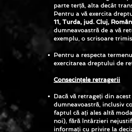
parte terță, alta decât tra
Pentru a vă exercita drept
11, Turda, jud. Cluj, Român
dumneavoastră de a vă retr
exemplu, o scrisoare trimi
Pentru a respecta termenul
exercitarea dreptului de re
Consecințele retragerii
Dacă vă retrageți din acest
dumneavoastră, inclusiv cos
faptul că ați ales altă moda
noi), fără întârzieri nejusti
informați cu privire la de