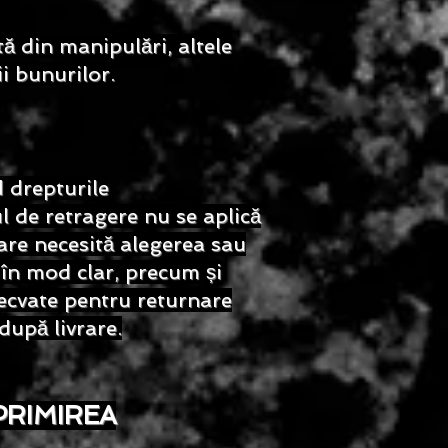
ă din manipulări, altele
ii bunurilor.
 drepturile
l de retragere nu se aplică
are necesită alegerea sau
în mod clar, precum și
decvate pentru returnare
după livrare.
PRIMIREA