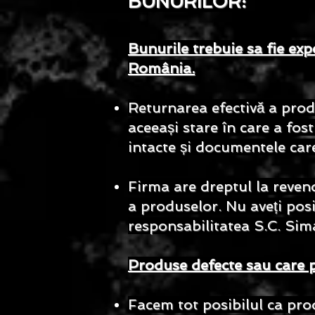
BUNURILOR
:
Bunurile trebuie sa fie ex
România.
Returnarea efectivă a produ
aceeași stare în care a fost 
intacte și documentele care 
Firma are dreptul la reven
a produselor. Nu aveți pos
responsabilitatea S.C. Sima
Produse defecte sau care p
Facem tot posibilul ca prod