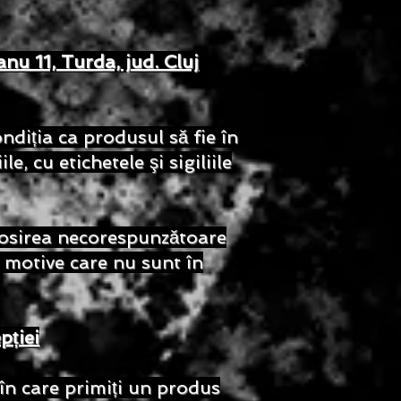
nu 11, Turda, jud. Cluj
ndiția ca produsul să fie în
e, cu etichetele şi sigiliile
olosirea necorespunzătoare
 motive care nu sunt în
pției
 în care primiți un produs