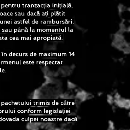
entru tranzacția inițială,
oace sau dacă ați plătit
unei astfel de rambursări.
 sau până la momentul la
data cea mai apropiată.
caz, în decurs de maximum 14
Termenul este respectat
le.
pachetului trimis de către
orului conform legislației
e dovada culpei noastre dacă