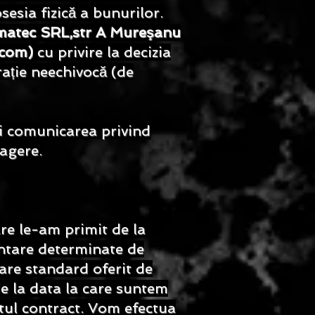
sesia fizică a bunurilor.
matec SRL,str A Mureşanu
.com
)
cu privire la decizia
rație neechivocă (de
ți comunicarea privind
ragere.
are le-am primit de la
entare determinate de
vrare standard oferit de
e de la data la care suntem
ntul contract. Vom efectua