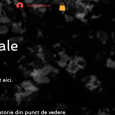
Conectează-te
ale
t
aici.
atorie din punct de vedere