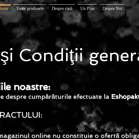
Home
Toate produsele
Despre casă
Un Plus
Despre Noi
şi Condiţii gener
ile noastre:
te despre cumpărăturile efectuate la
Eshopak
TRACTULUI:
agazinul online nu constituie o ofertă oblig