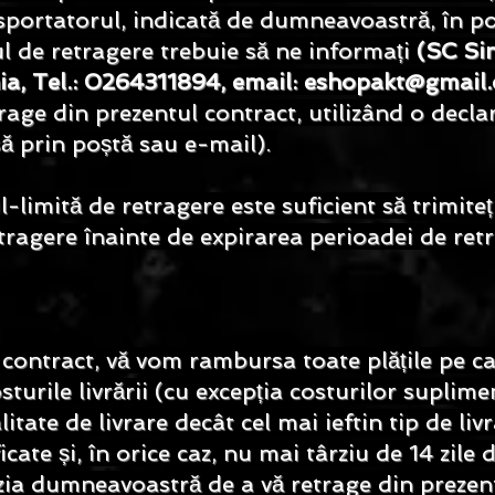
nsportatorul, indicată de dumneavoastră, în po
ul de retragere trebuie să ne informați
(SC Si
ia, Tel.: 0264311894, email:
eshopakt@gmail
age din prezentul contract, utilizând o decla
să prin poștă sau e-mail).
-limită de retragere este suficient să trimite
tragere înainte de expirarea perioadei de ret
 contract, vă vom rambursa toate plățile pe c
turile livrării (cu excepția costurilor suplim
litate de livrare decât cel mai ieftin tip de li
ficate și, în orice caz, nu mai târziu de 14 zil
cizia dumneavoastră de a vă retrage din preze