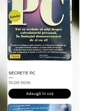
SECRETE PC
Preț
15,00 RON
Adaugă în coș