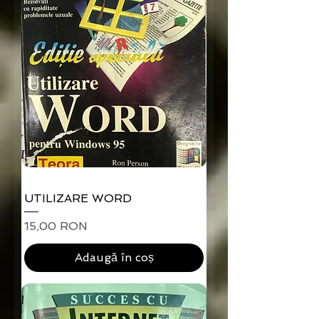
UTILIZARE WORD
Preț
15,00 RON
Adaugă în coș