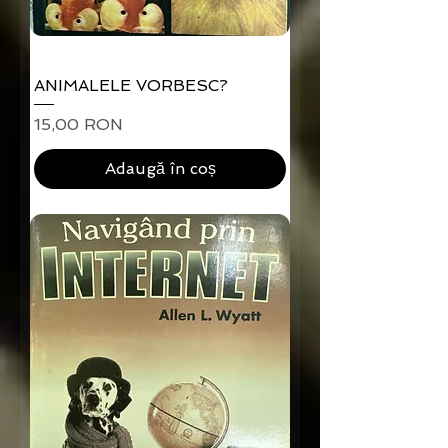
ANIMALELE VORBESC?
Preț
15,00 RON
Adaugă în coș