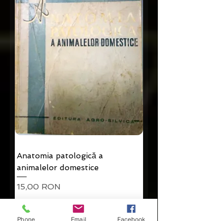
Anatomia patologică a
animalelor domestice
Preț
15,00 RON
Adaugă în coș
Phone
Email
Facebook