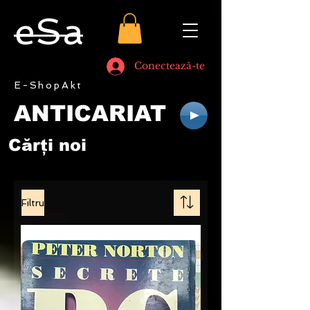
eSa
Conectează-te
E-ShopAkt
ANTICARIAT
Cărţi noi
Filtru