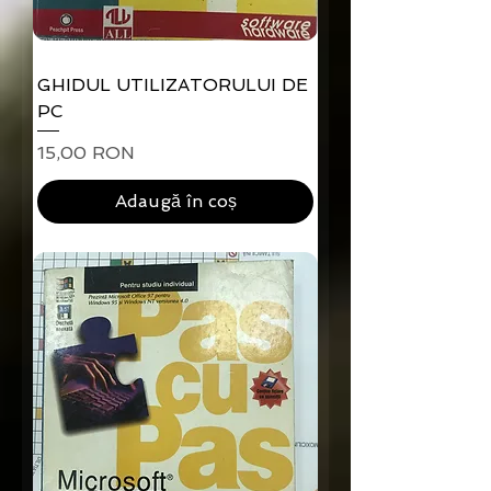
GHIDUL UTILIZATORULUI DE
PC
Preț
15,00 RON
Adaugă în coș