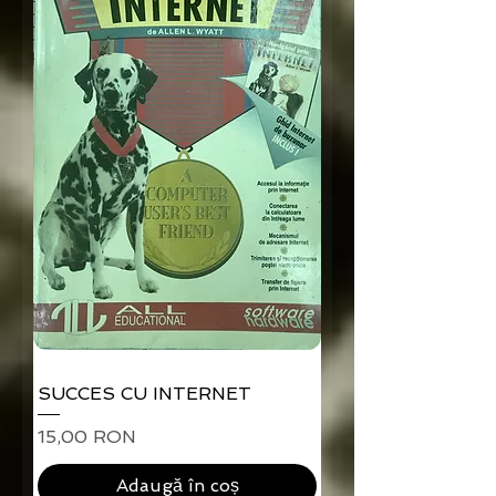
SUCCES CU INTERNET
Preț
15,00 RON
Adaugă în coș