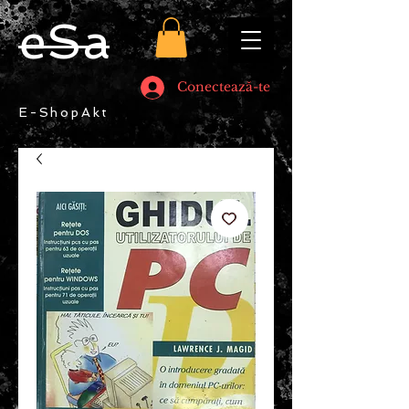
eSa
Conectează-te
E-ShopAkt