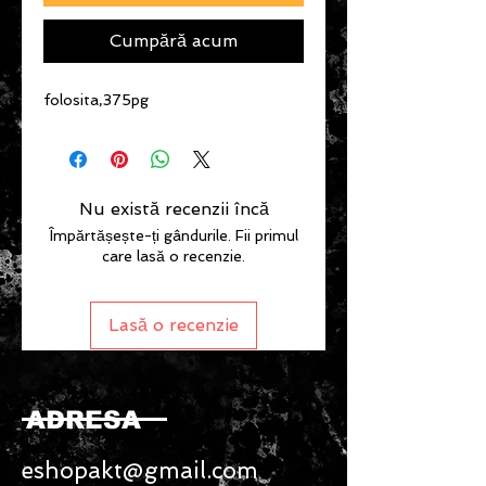
Cumpără acum
folosita,375pg
Nu există recenzii încă
Împărtășește-ți gândurile. Fii primul
care lasă o recenzie.
Lasă o recenzie
ADRESA
eshopakt@gmail.com