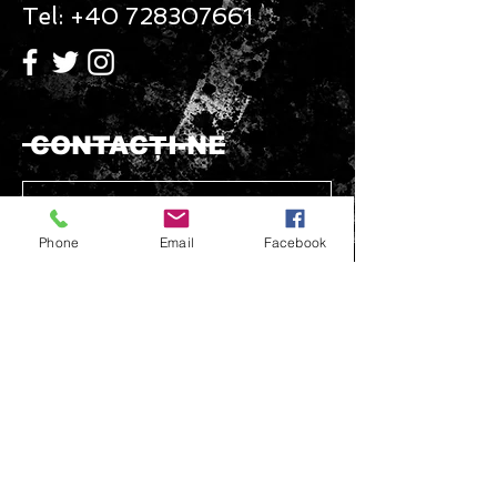
Tel:
+40 728307661
CONTACŢI-NE
Phone
Email
Facebook