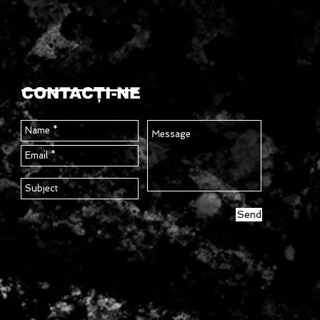
CONTACŢI-NE
Send