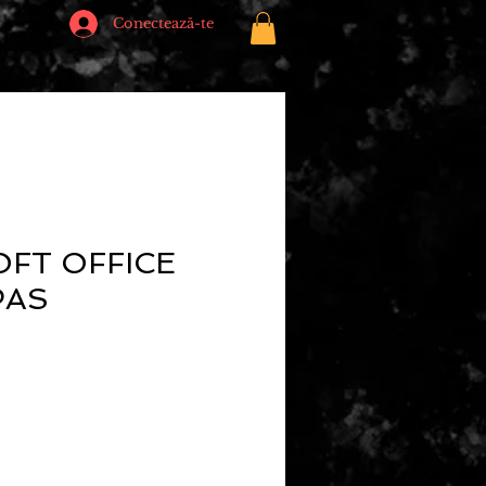
Conectează-te
FT OFFICE
PAS
ț