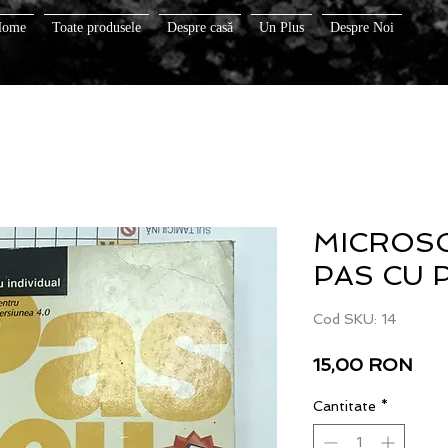
Home
Toate produsele
Despre casă
Un Plus
Despre Noi
MICROSO
PAS CU 
Cod SKU: 14
Pre
15,00 RON
Cantitate
*