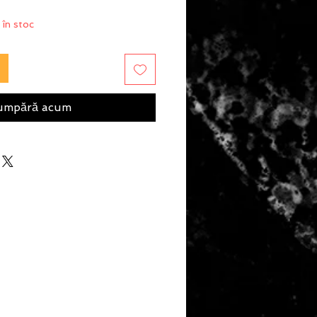
 în stoc
umpără acum